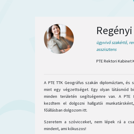
Regényi 
ügyvivő szakértő, re
asszisztens
PTE Rektori Kabinet 
A PTE TTK Geográfus szakán diplomáztam, és s
mint egy végzettséget. Egy olyan látásmód bi
minden területén segítségemre van. A PTE 
kezdtem el dolgozni hallgatói munkatársként
főállásban dolgozom itt.
Szeretem a szóvicceket, nem lépek rá a csat
mindent, ami kókuszos!