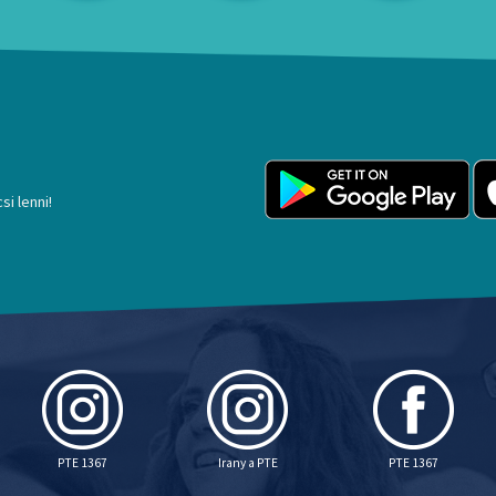
si lenni!
PTE 1367
Irany a PTE
PTE 1367