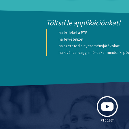
Töltsd le applikációnkat!
ha érdekel a PTE
ha felvételizel
ha szereted a nyereményjátékokat
ha kíváncsi vagy, miért akar mindenki péc
PTE 1367