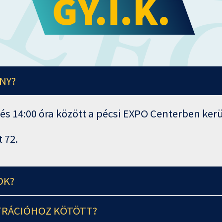
GY.I.K.
NY?
 és 14:00 óra között a pécsi EXPO Centerben ke
 72.
OK?
ZTRÁCIÓHOZ KÖTÖTT?