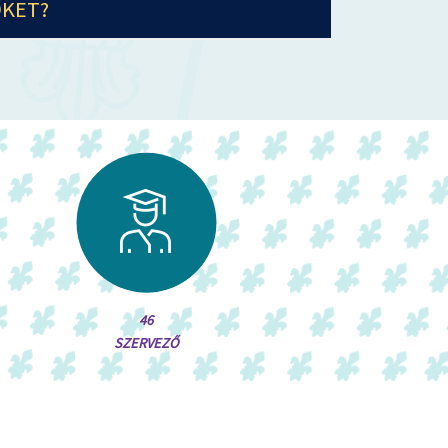
ŐKET?
46
SZERVEZŐ