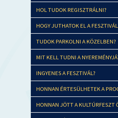
HOL TUDOK REGISZTRÁLNI?
HOGY JUTHATOK EL A FESZTIVÁL
TUDOK PARKOLNI A KÖZELBEN?
MIT KELL TUDNI A NYEREMÉNYJ
INGYENES A FESZTIVÁL?
HONNAN ÉRTESÜLHETEK A PRO
HONNAN JÖTT A KULTÚRFESZT 