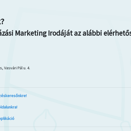
k?
ázási Marketing Irodáját az alábbi elérhet
, Vasvári Pál u. 4.
zéskeresőnkre!
oldalunkra!
pplikáció