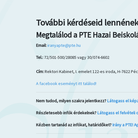
További kérdéseid lennéne
Megtalálod a PTE Hazai Beiskol
Email:
iranyapte@pte.hu
Tel.:
72/501-500/28085 vagy 30/074-6602
Cím:
Rektori Kabinet, I. emelet 122-es iroda, H-7622 Pécs
A facebook eseményt itt találod!
Nem tudod, milyen szakra jelentkezz?
Látogass el kép
Részletesebb infók érdekelnek?
Látogass el felvételi 
Kézben tartanád az infókat, határidőket?
Irány a PTE! A