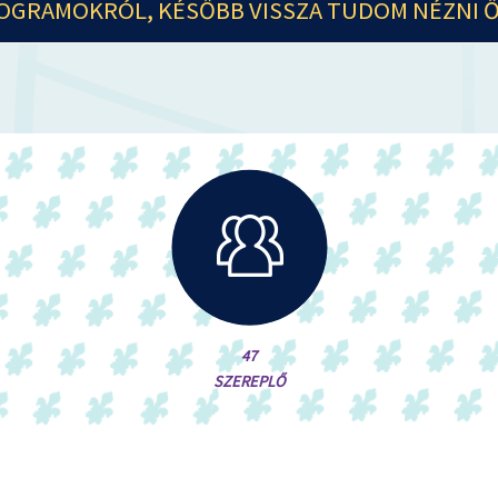
ROGRAMOKRÓL, KÉSŐBB VISSZA TUDOM NÉZNI 
47
SZEREPLŐ