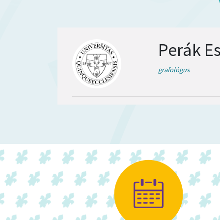
Perák Es
grafológus