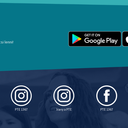
si lenni!
PTE 1367
Irany a PTE
PTE 1367