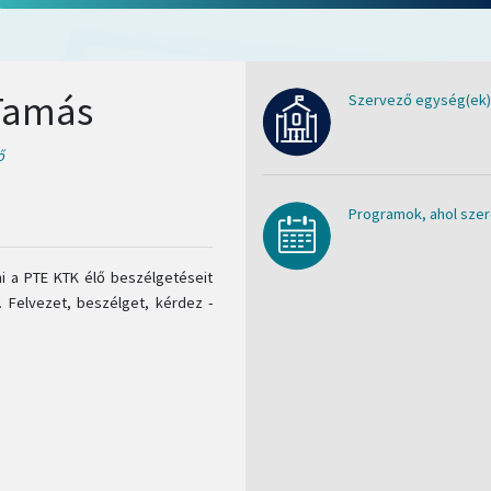
 Tamás
Szervező egység(ek)
ő
Programok, ahol szer
i a PTE KTK élő beszélgetéseit
. Felvezet, beszélget, kérdez -