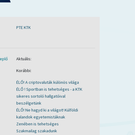
PTE KTK
eplő
Aktuális:
Korábbi:
ÉLŐ! A criptovaluták különös világa
ÉLŐ ! Sportban is tehetséges - a KTK
sikeres sortoló hallgatóival
beszélgetünk
ÉLŐ! Ne hagyd ki a világot! Külföldi
kalandok egyetemistáknak
Zenében is tehetséges
Szakmailag szakadunk