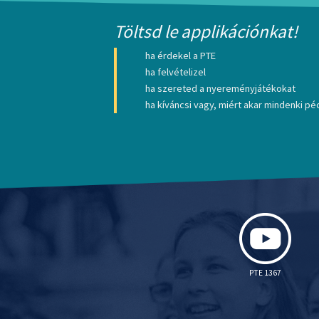
Töltsd le applikációnkat!
ha érdekel a PTE
ha felvételizel
ha szereted a nyereményjátékokat
ha kíváncsi vagy, miért akar mindenki péc
PTE 1367