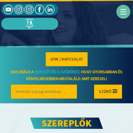
GYIK / KAPCSOLAT
HASZNÁLD A
KERESŐT ÉS A SZŰRŐKET,
HOGY GYORSABBAN ÉS
KÉNYELMESEBBEN MEGTALÁLD AMIT KERESEL!
SZŰRŐ
SZEREPLŐK