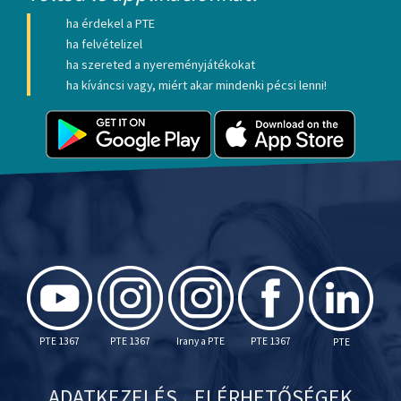
ha érdekel a PTE
ha felvételizel
ha szereted a nyereményjátékokat
ha kíváncsi vagy, miért akar mindenki pécsi lenni!
PTE 1367
PTE 1367
Irany a PTE
PTE 1367
PTE
ADATKEZELÉS
ELÉRHETŐSÉGEK