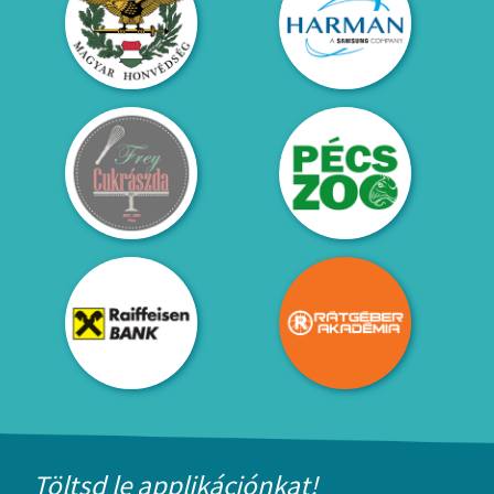
Töltsd le applikációnkat!