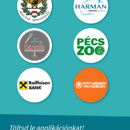
Töltsd le applikációnkat!