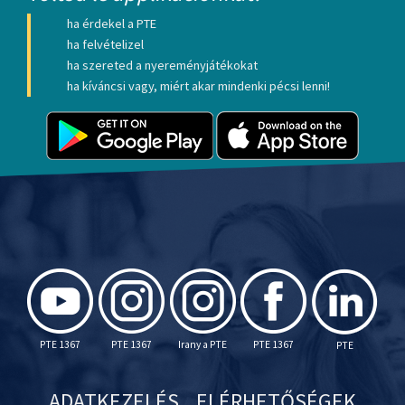
ha érdekel a PTE
ha felvételizel
ha szereted a nyereményjátékokat
ha kíváncsi vagy, miért akar mindenki pécsi lenni!
PTE 1367
PTE 1367
Irany a PTE
PTE 1367
PTE
ADATKEZELÉS
ELÉRHETŐSÉGEK