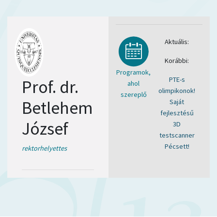
Aktuális:
Korábbi:
Programok,
PTE-s
Prof. dr.
ahol
olimpikonok!
szereplő
Betlehem
Saját
fejlesztésű
József
3D
testscanner
Pécsett!
rektorhelyettes