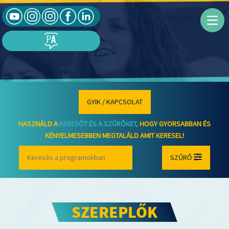
GYIK / KAPCSOLAT
HASZNÁLD A
KERESŐT ÉS A SZŰRŐKET,
HOGY GYORSABBAN ÉS
KÉNYELMESEBBEN MEGTALÁLD AMIT KERESEL!
SZŰRŐ
SZEREPLŐK