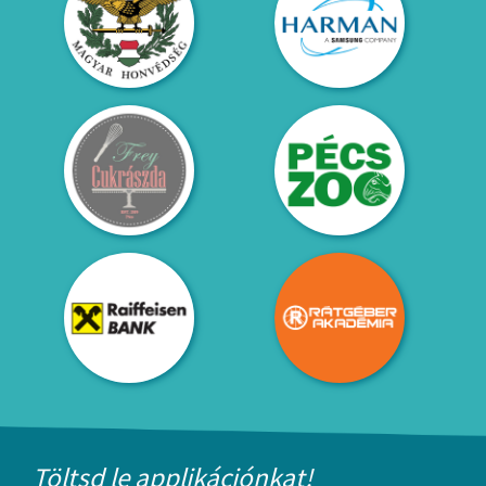
Töltsd le applikációnkat!