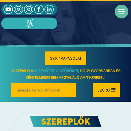
GYIK / KAPCSOLAT
HASZNÁLD A
KERESŐT ÉS A SZŰRŐKET,
HOGY GYORSABBAN ÉS
KÉNYELMESEBBEN MEGTALÁLD AMIT KERESEL!
SZŰRŐ
SZEREPLŐK