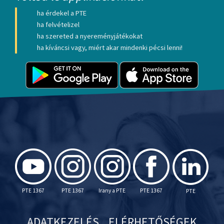
ha érdekel a PTE
ha felvételizel
ha szereted a nyereményjátékokat
ha kíváncsi vagy, miért akar mindenki pécsi lenni!
PTE 1367
PTE 1367
Irany a PTE
PTE 1367
PTE
ADATKEZELÉS
ELÉRHETŐSÉGEK