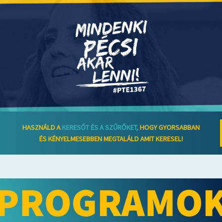
HASZNÁLD A
KERESŐT ÉS A SZŰRŐKET,
HOGY GYORSABBAN
ÉS KÉNYELMESEBBEN MEGTALÁLD AMIT KERESEL!
PROGRAMO