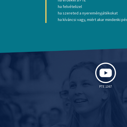
ha felvételizel
ha szereted a nyereményjátékokat
ha kíváncsi vagy, miért akar mindenki péc
PTE 1367