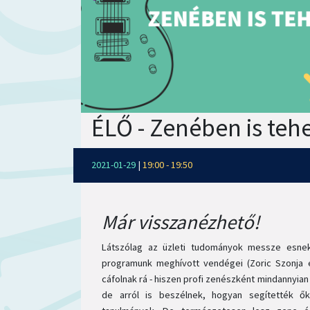
ÉLŐ - Zenében is teh
2021-01-29
|
19:00 - 19:50
Már visszanézhető!
Látszólag az üzleti tudományok messze esnek
programunk meghívott vendégei (Zoric Szonja 
cáfolnak rá - hiszen profi zenészként mindannyian 
de arról is beszélnek, hogyan segítették ő