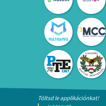
Töltsd le applikációnkat!
ha érdekel a PTE