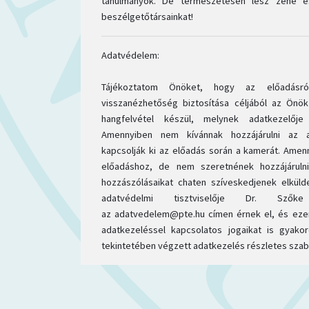
tanulmányok. De természetesen lesz zene és 
beszélgetőtársainkat!
Adatvédelem:
Tájékoztatom Önöket, hogy az előadásró
visszanézhetőség biztosítása céljából az Önök
hangfelvétel készül, melynek adatkezelőj
Amennyiben nem kívánnak hozzájárulni az 
kapcsolják ki az előadás során a kamerát. Amen
előadáshoz, de nem szeretnének hozzájáruln
hozzászólásaikat chaten szíveskedjenek elkül
adatvédelmi tisztviselője Dr. Szők
az adatvedelem@pte.hu címen érnek el, és ezen
adatkezeléssel kapcsolatos jogaikat is gyako
tekintetében végzett adatkezelés részletes szab