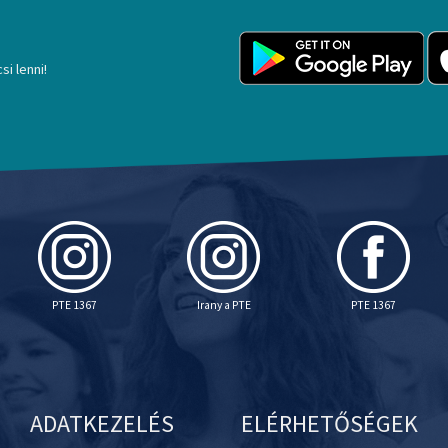
si lenni!
PTE 1367
Irany a PTE
PTE 1367
ADATKEZELÉS
ELÉRHETŐSÉGEK