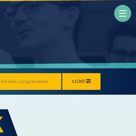
SZŰRŐ
K