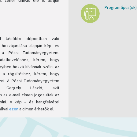
zenei kihívás elé is állítjuk
Programtípus(ok)
l későbbi időpontban való
 hozzájárulása alapján kép- és
e a Pécsi Tudományegyetem.
adatkezeléshez, kérem, hogy
nyiben hozzá kívánnak szólni az
i a rögzítéshez, kérem, hogy
deni. A Pécsi Tudományegyetem
e Gergely László, akit
 az e-mail címen jogosultak az
rolni. A kép – és hangfelvétel
ályai
ezen
a címen érhetők el.