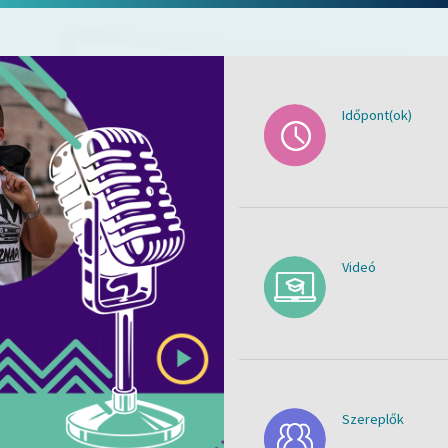
Időpont(ok)
Videó
Szereplők