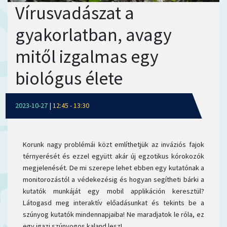
Vírusvadászat a
gyakorlatban, avagy
mitől izgalmas egy
biológus élete
2023-10-27
|
12:45 - 13:30
Korunk nagy problémái közt említhetjük az inváziós fajok
térnyerését és ezzel együtt akár új egzotikus kórokozók
megjelenését. De mi szerepe lehet ebben egy kutatónak a
monitorozástól a védekezésig és hogyan segítheti bárki a
kutatók munkáját egy mobil applikáción keresztül?
Látogasd meg interaktív előadásunkat és tekints be a
szúnyog kutatók mindennapjaiba! Ne maradjatok le róla, ez
egy igazi szúnyogos kaland lesz!