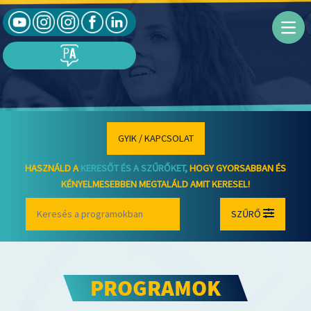
GYIK / KAPCSOLAT
HASZNÁLD A
KERESŐT ÉS A SZŰRŐKET,
HOGY GYORSABBAN ÉS
KÉNYELMESEBBEN MEGTALÁLD AMIT KERESEL!
SZŰRŐ
PROGRAMOK