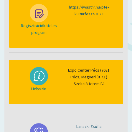
https://iwasthr.hu/pte-
kulturfeszt-2023
Regisztrációköteles
program
Expo Center Pécs (7631
Pécs, Megyeri út 72.)
Szekció terem IV.
Helyszín
Lanszki Zsófia